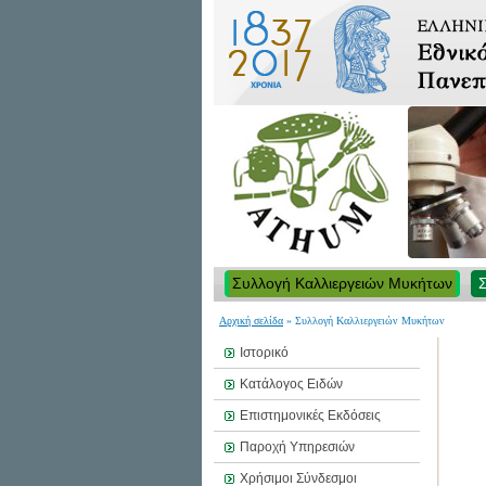
Συλλογή Καλλιεργειών Μυκήτων
Αρχική σελίδα
» Συλλογή Καλλιεργειών Μυκήτων
Ιστορικό
Κατάλογος Ειδών
Επιστημονικές Εκδόσεις
Παροχή Υπηρεσιών
Χρήσιμοι Σύνδεσμοι