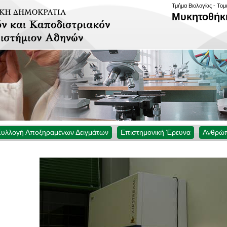
Τμήμα Βιολογίας - Τομ
Μυκητοθή
Συλλογή Αποξηραμένων Δειγμάτων
Επιστημονική Έρευνα
Ανθρώπ