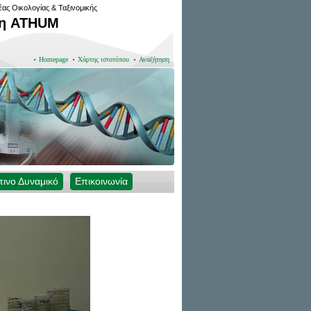
έας Οικολογίας & Ταξινομικής
κη ATHUM
Homepage
Χάρτης ιστοτόπου
Αναζήτηση
ινο Δυναμικό
Επικοινωνία